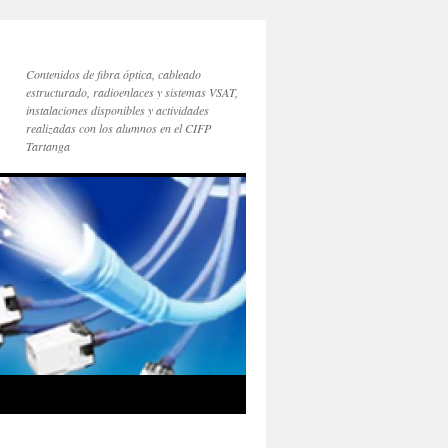
Contenidos de fibra óptica, cableado
estructurado, radioenlaces y sistemas VSAT,
instalaciones disponibles y actividades
realizadas con los alumnos en el CIFP
Tartanga