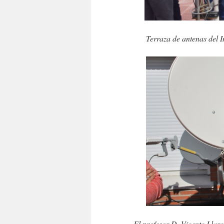
Terraza de antenas del I
El profesor D. Vicente Llar