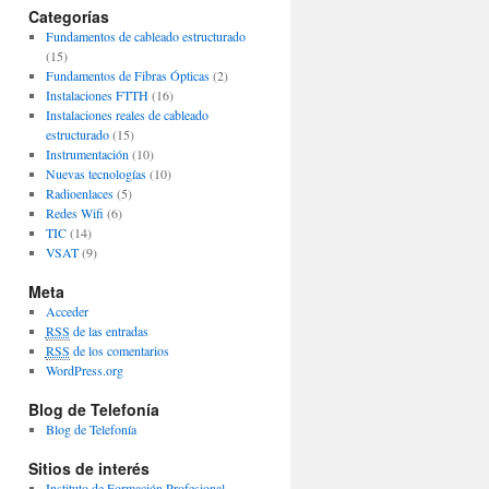
Categorías
Fundamentos de cableado estructurado
(15)
Fundamentos de Fibras Ópticas
(2)
Instalaciones FTTH
(16)
Instalaciones reales de cableado
estructurado
(15)
Instrumentación
(10)
Nuevas tecnologías
(10)
Radioenlaces
(5)
Redes Wifi
(6)
TIC
(14)
VSAT
(9)
Meta
Acceder
RSS
de las entradas
RSS
de los comentarios
WordPress.org
Blog de Telefonía
Blog de Telefonía
Sitios de interés
Instituto de Formación Profesional